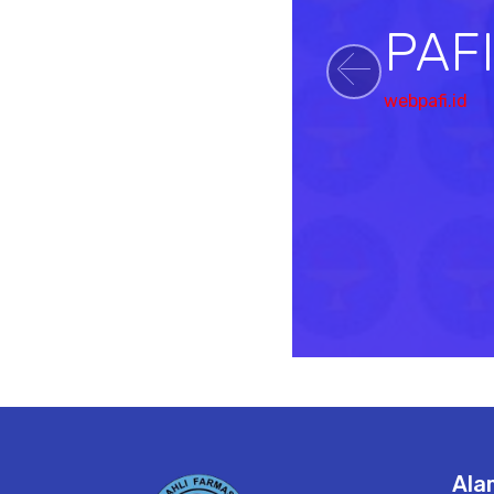
PAF
Previou
webpafi.id
Ala