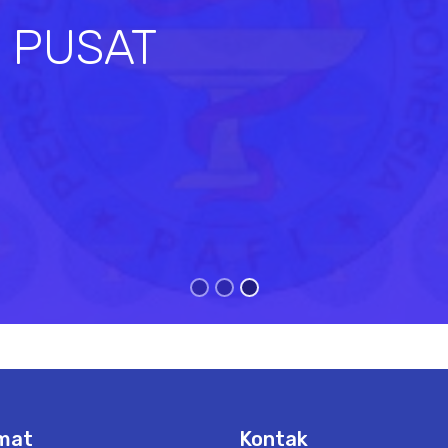
I PUSAT
s
mat
Kontak