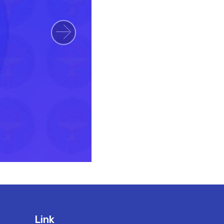
Next
Link