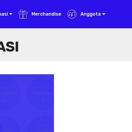
masi
Merchandise
Anggota
ASI