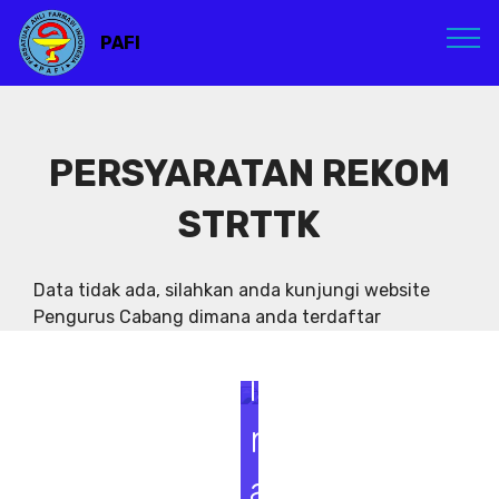
PAFI
PERSYARATAN REKOM
STRTTK
S
e
Data tidak ada, silahkan anda kunjungi website
Pengurus Cabang dimana anda terdaftar
m
i
n
a