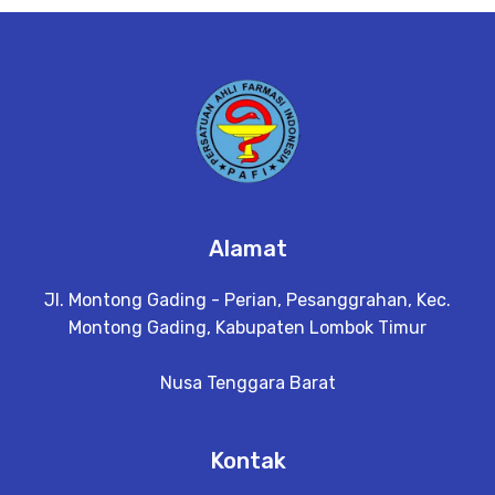
e
t
a
il
Alamat
Jl. Montong Gading - Perian, Pesanggrahan, Kec.
Montong Gading, Kabupaten Lombok Timur
Nusa Tenggara Barat
Kontak